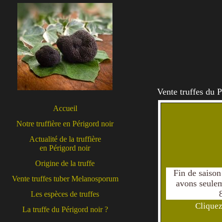
Vente truffes du 
Accueil
Notre truffière en Périgord noir
Actualité de la truffière
en Périgord noir
Origine de la truffe
Vente truffes tuber Melanosporum
Les espèces de truffes
La truffe du Périgord noir ?