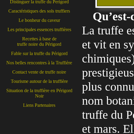
Distinguer la truffe du Perigord
Caractéristiques des sols truffiers
Qu’est-c
Le bonheur du caveur
La truffe 
Les principales essences truffières
Recettes à base de
et vit en 
truffe noire du Périgord
Fable sur la truffe du Périgord
chimiques)
Nos belles rencontres à la Truffière
prestigieus
Contact vente de truffe noire
Tourisme autour de la truffière
plus connu
Situation de la truffière en Périgord
Noir
nom botan
Liens Partenaires
truffe du P
et mars. E