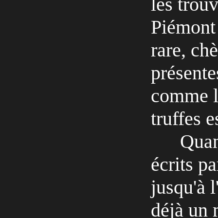
les trou
Piémont 
rare, ch
présente
comme l
truffes e
Quan
écrits pa
jusqu'à 
déjà un 