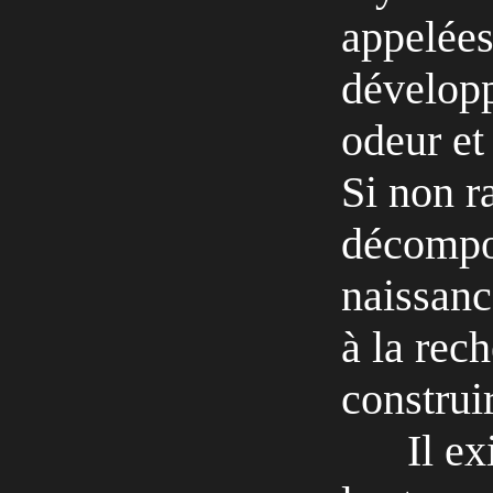
appelées
développ
odeur et
Si non r
décompos
naissanc
à la rec
construir
Il ex