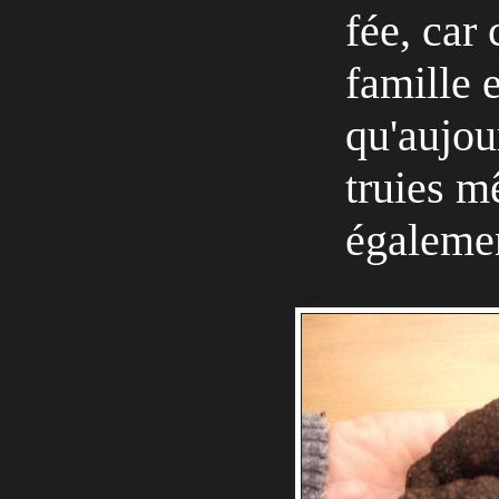
fée, car 
famille e
qu'aujour
truies m
égalemen