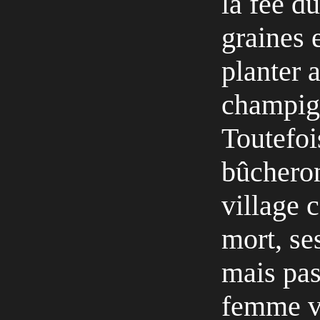
la fée d
graines 
planter a
champign
Toutefoi
bûcheron
village c
mort, ses
mais pas
femme vi