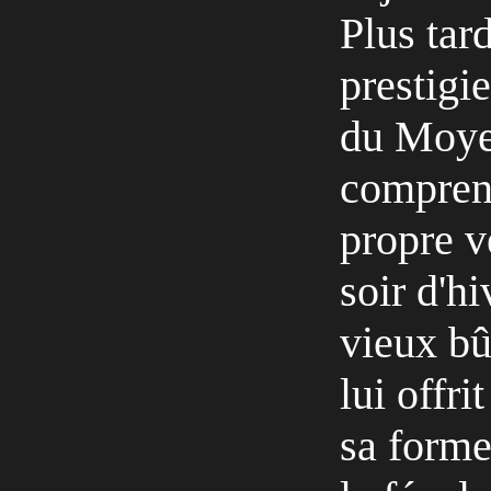
Plus tar
prestigi
du Moyen
comprend
propre v
soir d'hi
vieux bû
lui offri
sa forme