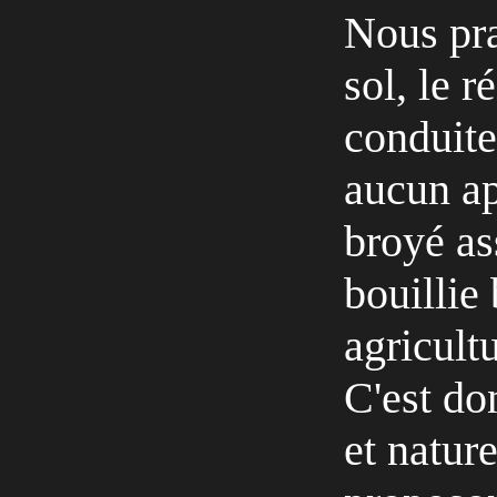
Nous prat
sol, le 
conduite
aucun ap
broyé as
bouillie 
agricult
C'est do
et natur