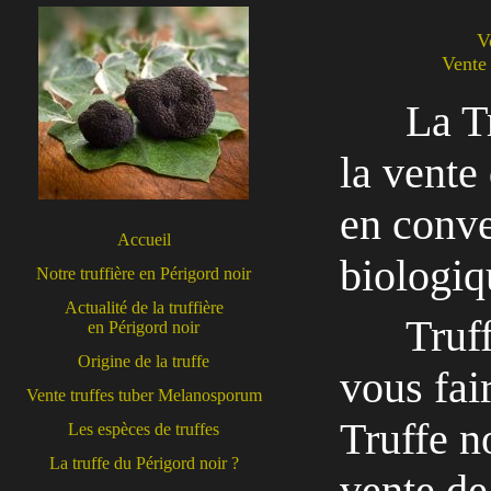
V
Vente 
La T
la vente
en conve
Accueil
biologiqu
Notre truffière en Périgord noir
Actualité de la truffière
Truf
en Périgord noir
Origine de la truffe
vous fai
Vente truffes tuber Melanosporum
Truffe n
Les espèces de truffes
La truffe du Périgord noir ?
vente de