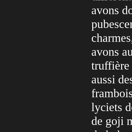
avons do
pubescen
charmes,
avons au
truffière
aussi de
framboisi
lyciets 
de goji 