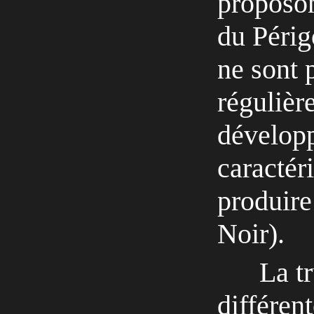
proposon
du Périg
ne sont 
régulièr
dévelop
caractér
produire
Noir).
La tr
différen